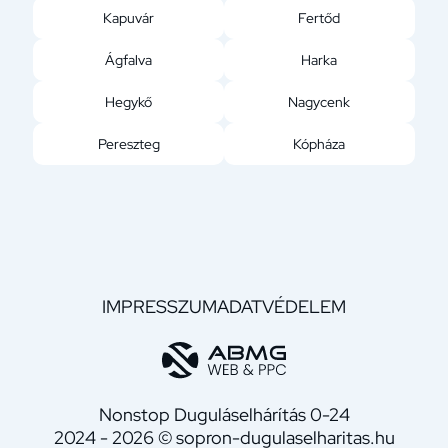
Kapuvár
Fertőd
Ágfalva
Harka
Hegykő
Nagycenk
Pereszteg
Kópháza
IMPRESSZUM
ADATVÉDELEM
Nonstop Duguláselhárítás 0-24
2024 - 2026 © sopron-dugulaselharitas.hu